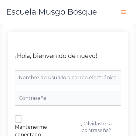
Ir
Escuela Musgo Bosque
al
contenido
¡Hola, bienvenido de nuevo!
¿Olvidaste la
Mantenerme
contraseña?
conectado