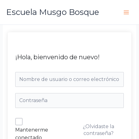
Ir
Escuela Musgo Bosque
al
contenido
¡Hola, bienvenido de nuevo!
¿Olvidaste la
Mantenerme
contraseña?
conectado