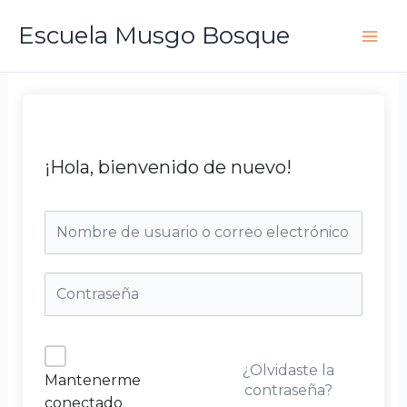
Ir
Escuela Musgo Bosque
al
contenido
¡Hola, bienvenido de nuevo!
¿Olvidaste la
Mantenerme
contraseña?
conectado