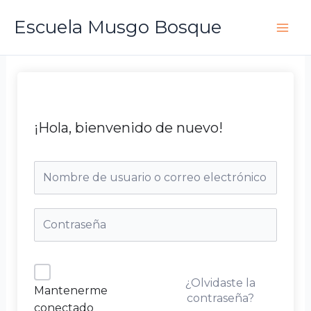
Ir
Escuela Musgo Bosque
al
contenido
¡Hola, bienvenido de nuevo!
¿Olvidaste la
Mantenerme
contraseña?
conectado