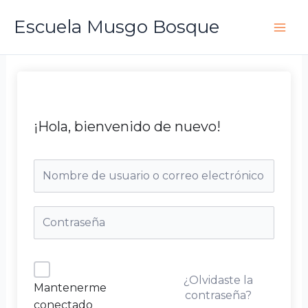
Ir
Escuela Musgo Bosque
al
contenido
¡Hola, bienvenido de nuevo!
¿Olvidaste la
Mantenerme
contraseña?
conectado