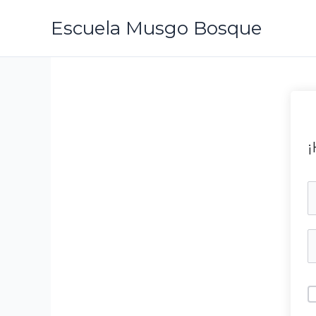
Ir
Escuela Musgo Bosque
al
contenido
¡