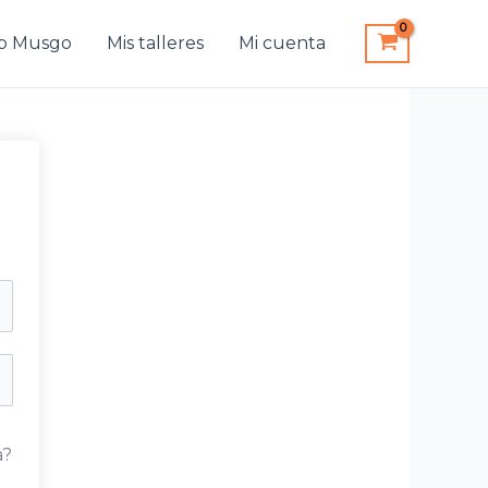
b Musgo
Mis talleres
Mi cuenta
a?