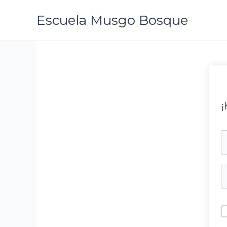
Ir
Escuela Musgo Bosque
al
contenido
¡