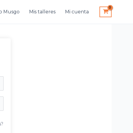
b Musgo
Mis talleres
Mi cuenta
a?