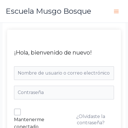
Ir
Escuela Musgo Bosque
al
contenido
¡Hola, bienvenido de nuevo!
¿Olvidaste la
Mantenerme
contraseña?
conectado