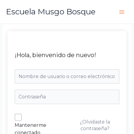
Ir
Escuela Musgo Bosque
al
contenido
¡Hola, bienvenido de nuevo!
¿Olvidaste la
Mantenerme
contraseña?
conectado