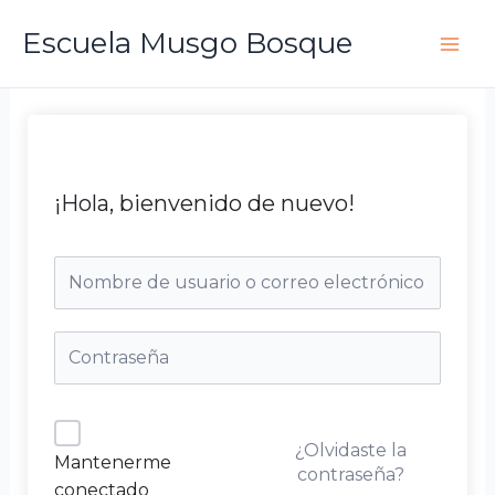
Ir
Escuela Musgo Bosque
al
contenido
¡Hola, bienvenido de nuevo!
¿Olvidaste la
Mantenerme
contraseña?
conectado