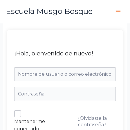
Ir
Escuela Musgo Bosque
al
contenido
¡Hola, bienvenido de nuevo!
¿Olvidaste la
Mantenerme
contraseña?
conectado