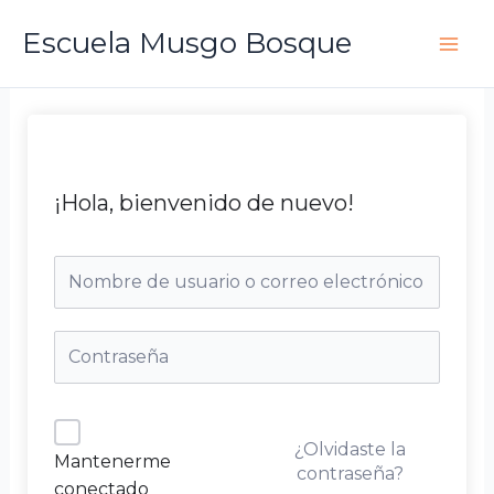
Ir
Escuela Musgo Bosque
al
contenido
¡Hola, bienvenido de nuevo!
¿Olvidaste la
Mantenerme
contraseña?
conectado