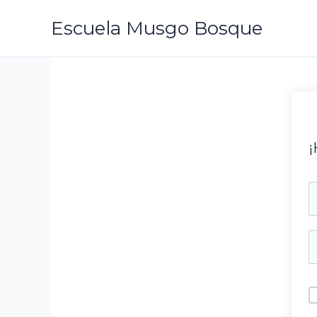
Ir
Escuela Musgo Bosque
al
contenido
¡