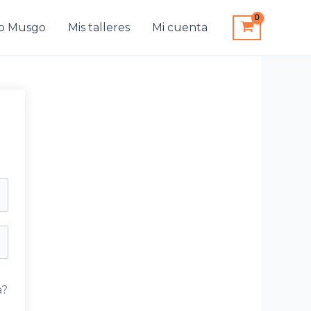
b Musgo
Mis talleres
Mi cuenta
a?