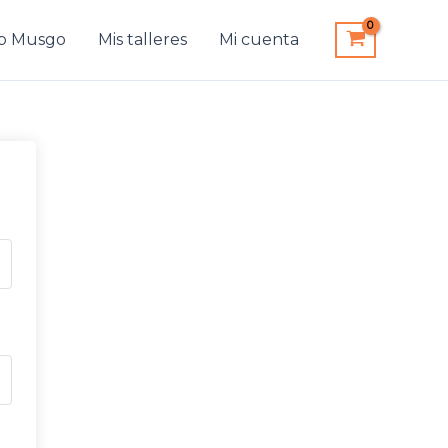
b Musgo
Mis talleres
Mi cuenta