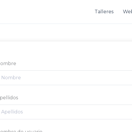
Talleres
We
ombre
pellidos
ombre de usuario