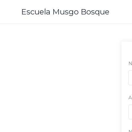
Ir
Escuela Musgo Bosque
al
contenido
N
A
N