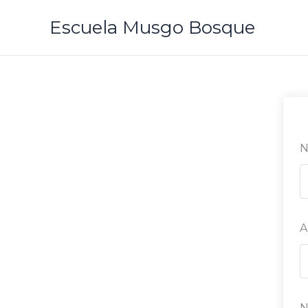
Ir
Escuela Musgo Bosque
al
contenido
N
A
N