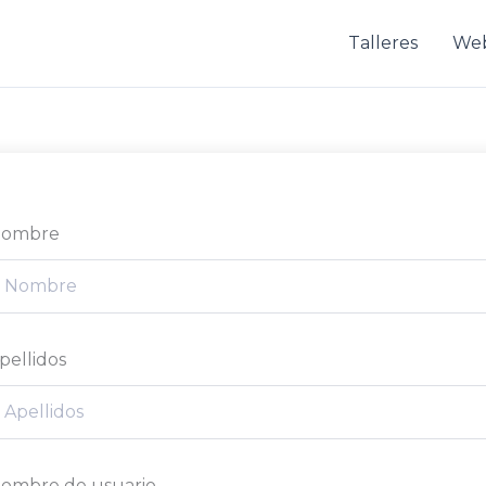
Talleres
We
ombre
pellidos
ombre de usuario